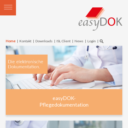
Home
|
Kontakt
|
Downloads
|
ISL Client
|
News
|
Login
|
easyDOK-
Pflegedokumentation